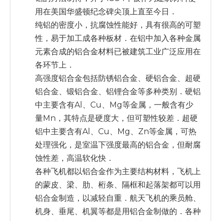
用在美国华盛顿纪念碑尖顶上直至今日．
纯铝的密度小，抗腐蚀性能好，具有很高的可塑
性，易于加工成各种板材．在铝中加入各种金属
元素合成的铝合金材料已被建筑工业广泛应用在
各环节上．
高强度铝合金包括防锈铝合金、硬铝合金、超硬
铝合金、锻铝合金、铝锂合金等多种类别．硬铝
中主要含有Al、Cu、Mg等金属，一般含有少
量Mn，其特点是硬度大，但可塑性较差．超硬
铝中主要含有Al、Cu、Mg、Zn等金属，可热
处理强化，是室温下强度最高的铝合金，但耐腐
蚀性差，高温软化快．
各种飞机都以铝合金作为主要结构材料，飞机上
的蒙皮、梁、肋、桁条、隔框和起落架都可以用
铝合金制造，以减轻自重．航天飞机的乘员舱、
机身、垂尾、机翼等都是用铝合金制做的．各种