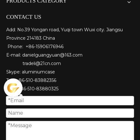
PRODUCTS CATEGORY
CONTACT US
Add: No.39 Yongan road, Yuqi town Wuxi city. Jiangsu
Province 214183 China
Phone: +86-15906176946
E-mail:
danielguangyuan@163.com​
tradeli@21cn.com
Skype: aluminiumcase
Tel: ＋86-510-83882356
Fax
: ＋86-510-
83880325